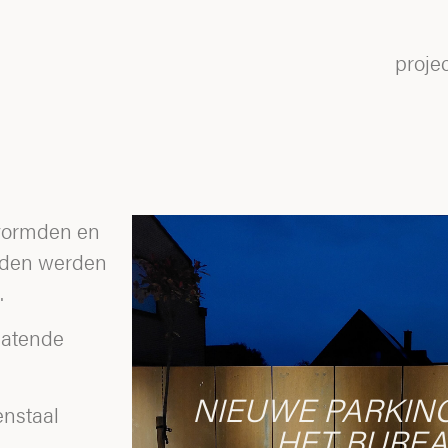
proje
 vormden en
gden werden
.
latende
NIEUWE PARKIN
enstaal
HET BURE