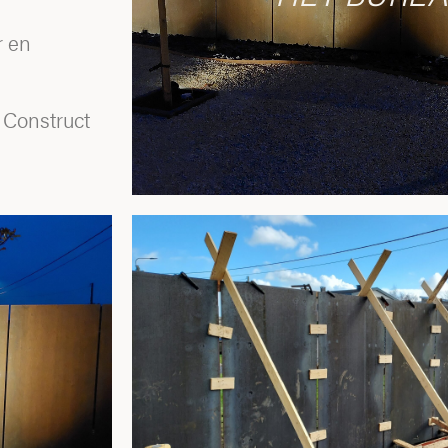
r en
 Construct