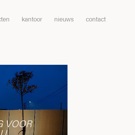
cten
kantoor
nieuws
contact
G VOOR
AU