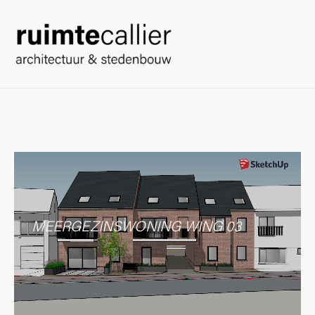
MEERGEZINSWONING WING 03